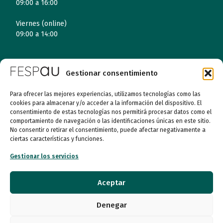
09:00 a 16:00
Viernes (online)
09:00 a 14:00
Quiénes somos
Gestionar consentimiento
Entidades
Para ofrecer las mejores experiencias, utilizamos tecnologías como las
cookies para almacenar y/o acceder a la información del dispositivo. El
consentimiento de estas tecnologías nos permitirá procesar datos como el
Autismo
comportamiento de navegación o las identificaciones únicas en este sitio.
No consentir o retirar el consentimiento, puede afectar negativamente a
Recursos
ciertas características y funciones.
Gestionar los servicios
Transparencia
Aceptar
Qué hacemos
Denegar
Noticias