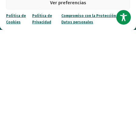
Ver preferencias
Canal ético
Política de
Política de
Compromiso con la Protección de
Cookies
Privacidad
Datos personales
Contacto
¡Colabora!
© 2026 FESPAU. Todos los derechos reservados.
Política de Privacidad
Política de Cookies
Compromiso con la Protección de Datos personales