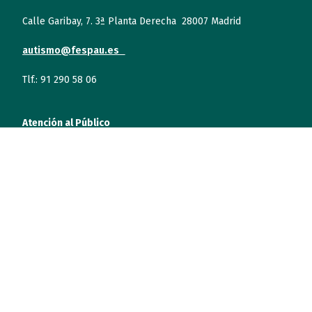
Calle Garibay, 7. 3ª Planta Derecha 28007 Madrid
autismo@fespau.es
Tlf.: 91 290 58 06
Atención al Público
Lunes a miércoles
09:00 a 16:00
Jueves (online)
09:00 a 16:00
Viernes (online)
09:00 a 14:00
Quiénes somos