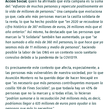
Acción Social
, quien ha afirmado que esta campaña es la suma
del “
esfuerzo de muchas personas y repercute positivamente en
la vida de millones de personas.
” Una campaña que evoluciona
ya que, cada año más personas marcan la casilla solidaria de
la renta, lo que ha hecho posible que
“en 2020 se recaudase la
cifra histórica de 387 millones de euros, 26 millones más que el
año anterior
.” Así mismo, ha destacado que las personas que
marcan la “X Solidaria” también han aumentado, ya que “
se
han sumado a ella más de 360 mil personas, lo que hace que ya
seamos más de 11 millones y medio de personas
”, haciendo
posible la labor de las ONG en un contexto socio sanitario
convulso debido a la pandemia de la COVID19.
Es precisamente este contexto que afecta, especialmente, a
las personas más vulnerables de nuestra sociedad, por lo que
Asunción Montero no ha querido dejar de hacer hincapié en
que “
es necesario que más personas contribuyentes marquen la
casilla 106 de Fines Sociales
”, ya que todavía hay un 45% de
personas que no la marcan y, si todas ellas, lo hicieran
“
podrían sumarse a la recaudación 248 millones más, es decir,
podríamos llegar a 635 millones de euros para ayudar a las
personas que más lo necesitan
.”