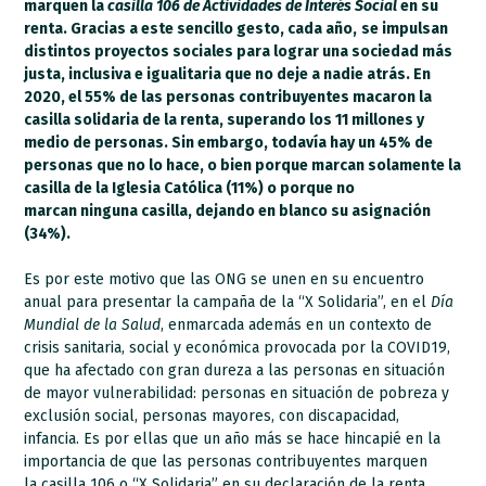
marquen la
casilla 106 de Actividades de Interés Social
en su
renta. Gracias a este sencillo gesto, cada año,
se impulsan
distintos proyectos sociales para lograr una sociedad más
justa, inclusiva e igualitaria que no deje a nadie atrás. En
2020, el 55% de las personas contribuyentes macaron la
casilla solidaria de la renta, superando los 11 millones y
medio de personas. Sin embargo, todavía hay un 45% de
personas que no lo hace, o bien porque marcan solamente la
casilla de la Iglesia Católica (11%) o porque no
marcan ninguna casilla, dejando en blanco su asignación
(34%).
Es por este motivo que las ONG se unen en su encuentro
anual para presentar la campaña de la “X Solidaria”, en el
Día
Mundial de la Salud
, enmarcada además en un contexto de
crisis sanitaria, social y económica provocada por la COVID19,
que ha afectado con gran dureza a las personas en situación
de mayor vulnerabilidad: personas en situación de pobreza y
exclusión social, personas mayores, con discapacidad,
infancia. Es por ellas que un año más se hace hincapié en la
importancia de que las personas contribuyentes marquen
la casilla 106 o “X Solidaria” en su declaración de la renta.