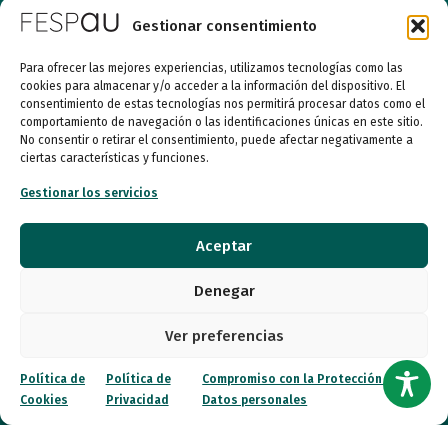
09:00 a 14:00
Gestionar consentimiento
Para ofrecer las mejores experiencias, utilizamos tecnologías como las
Quiénes somos
cookies para almacenar y/o acceder a la información del dispositivo. El
consentimiento de estas tecnologías nos permitirá procesar datos como el
comportamiento de navegación o las identificaciones únicas en este sitio.
Entidades
No consentir o retirar el consentimiento, puede afectar negativamente a
ciertas características y funciones.
Autismo
Gestionar los servicios
Recursos
Aceptar
Transparencia
Denegar
Qué hacemos
Ver preferencias
Noticias
Política de
Política de
Compromiso con la Protección de
Cookies
Privacidad
Datos personales
Canal ético