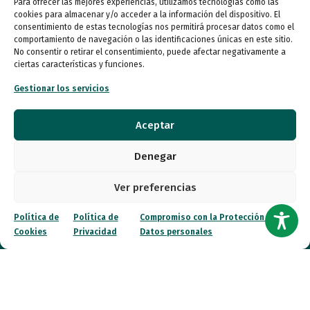
Para ofrecer las mejores experiencias, utilizamos tecnologías como las
Atención al Público
cookies para almacenar y/o acceder a la información del dispositivo. El
consentimiento de estas tecnologías nos permitirá procesar datos como el
Lunes a miércoles
comportamiento de navegación o las identificaciones únicas en este sitio.
No consentir o retirar el consentimiento, puede afectar negativamente a
09:00 a 16:00
ciertas características y funciones.
Jueves (online)
Gestionar los servicios
09:00 a 16:00
Aceptar
Viernes (online)
09:00 a 14:00
Denegar
Ver preferencias
Quiénes somos
Política de
Política de
Compromiso con la Protección de
Entidades
Cookies
Privacidad
Datos personales
Autismo
Recursos