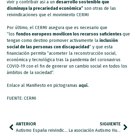
vivir y contribuir así a un
desarrollo sostenible que
disminuya la precariedad económica”
son otras de las
reivindicaciones que el movimiento CERMI
Por último, el CERMI asegura que es necesario que
“los
fondos europeos movilicen los recursos suficientes
que
tengan como destino promover activamente la
inclusión
social de las personas con discapacidad
” y que esta
financiación permita “acometer la reconstrucción social,
económica y tecnológica tras la pandemia del coronavirus
COVID-19 con el fin de generar un cambio social en todos los
ámbitos de la sociedad”.
Enlace al Manifiesto en pictogramas
aquí.
FUENTE: CERMI
ANTERIOR
SIGUIENTE
Autismo España reivindica a los grupos políticos aunar fuerzas para que la nueva ley de educación mejore de manera significativa las deficiencias actuales del sistema para el alumnado con autismo.
La asociación Autismo Huelva Ánsares crea la campaña “Un ladrillo por el Autismo”.