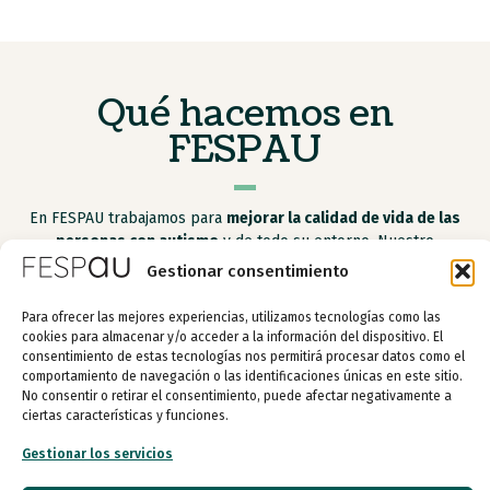
Qué hacemos en
FESPAU
En FESPAU trabajamos para
mejorar la calidad de vida de las
personas con autismo
y de todo su entorno. Nuestro
compromiso es ofrecer un
apoyo integral
a través de cuatro
Gestionar consentimiento
áreas de actuación fundamentales.
Para ofrecer las mejores experiencias, utilizamos tecnologías como las
cookies para almacenar y/o acceder a la información del dispositivo. El
consentimiento de estas tecnologías nos permitirá procesar datos como el
comportamiento de navegación o las identificaciones únicas en este sitio.
Apoyo a las personas con autismo
No consentir o retirar el consentimiento, puede afectar negativamente a
ciertas características y funciones.
Apoyo a los apoyos
Gestionar los servicios