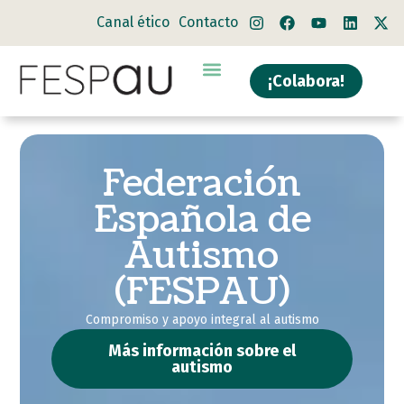
Canal ético
Contacto
¡Colabora!
Federación
Española de
Autismo
(FESPAU)
Compromiso y apoyo integral al autismo
Más información sobre el
autismo