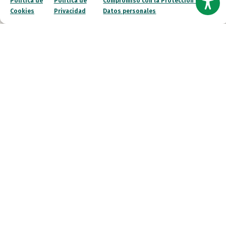
Política de
Política de
Compromiso con la Protección de
autismo
, promover su bienestar y facilitar su participación
Cookies
Privacidad
Datos personales
activa. Diseñamos programas para quienes necesitan
apoyos intensos.
Quiero saber más