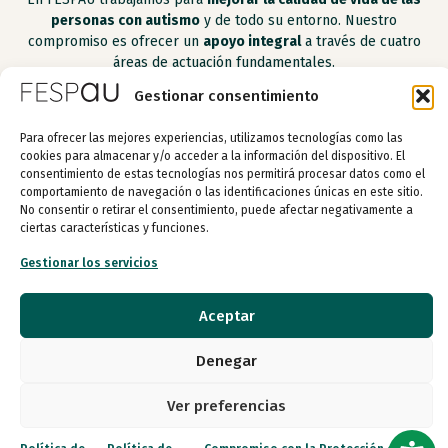
personas con autismo
y de todo su entorno. Nuestro
compromiso es ofrecer un
apoyo integral
a través de cuatro
áreas de actuación fundamentales.
Gestionar consentimiento
Para ofrecer las mejores experiencias, utilizamos tecnologías como las
Apoyo a las personas con autismo
cookies para almacenar y/o acceder a la información del dispositivo. El
consentimiento de estas tecnologías nos permitirá procesar datos como el
comportamiento de navegación o las identificaciones únicas en este sitio.
Apoyo a los apoyos
No consentir o retirar el consentimiento, puede afectar negativamente a
ciertas características y funciones.
Gestionar los servicios
Apoyo a entidades
Aceptar
Investigación y transferencia del conocimiento
Denegar
Apoyo a las personas con
autismo
Ver preferencias
Programas orientados a empoderar a las
personas con