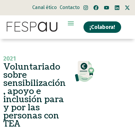
Canal ético
Contacto
¡Colabora!
Quiénes somos
Qué hacemos
2021
Voluntariado
sobre
sensibilización
, apoyo e
inclusión para
y por las
personas con
TEA