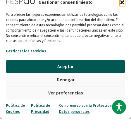
Gestionar consentimiento
Canal ético
Para ofrecer las mejores experiencias, utilizamos tecnologías como las
Contacto
cookies para almacenar y/o acceder a la información del dispositivo. El
consentimiento de estas tecnologías nos permitirá procesar datos como el
¡Colabora!
comportamiento de navegación o las identificaciones únicas en este sitio.
No consentir o retirar el consentimiento, puede afectar negativamente a
ciertas características y funciones.
Gestionar los servicios
© 2026 FESPAU. Todos los derechos reservados.
Aceptar
Política de Privacidad
Política de Cookies
Denegar
Compromiso con la Protección de Datos personales
Ver preferencias
Política de
Política de
Compromiso con la Protección de
Cookies
Privacidad
Datos personales