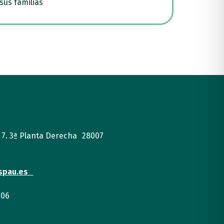
sus familias
, 7. 3ª Planta Derecha 28007
spau.es
 06