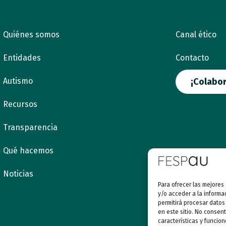
Quiénes somos
Canal ético
Entidades
Contacto
Autismo
¡Colabor
Recursos
Transparencia
Qué hacemos
Noticias
Para ofrecer las mejores
y/o acceder a la informa
permitirá procesar datos
en este sitio. No consent
características y funcion