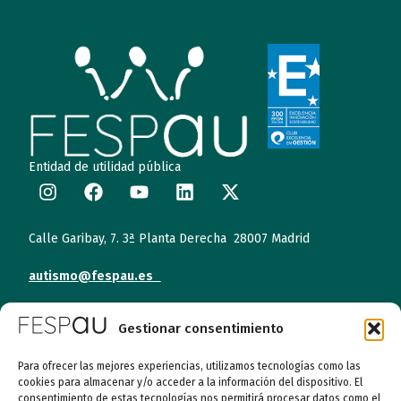
Entidad de utilidad pública
Calle Garibay, 7. 3ª Planta Derecha 28007 Madrid
autismo@fespau.es
Tlf.: 91 290 58 06
Gestionar consentimiento
Para ofrecer las mejores experiencias, utilizamos tecnologías como las
Atención al Público
cookies para almacenar y/o acceder a la información del dispositivo. El
consentimiento de estas tecnologías nos permitirá procesar datos como el