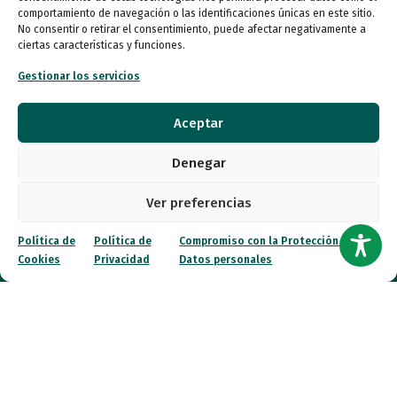
Lunes a miércoles
comportamiento de navegación o las identificaciones únicas en este sitio.
09:00 a 16:00
No consentir o retirar el consentimiento, puede afectar negativamente a
ciertas características y funciones.
Jueves (online)
Gestionar los servicios
09:00 a 16:00
Viernes (online)
Aceptar
09:00 a 14:00
Denegar
Quiénes somos
Ver preferencias
Entidades
Política de
Política de
Compromiso con la Protección de
Cookies
Privacidad
Datos personales
Autismo
Recursos
Transparencia