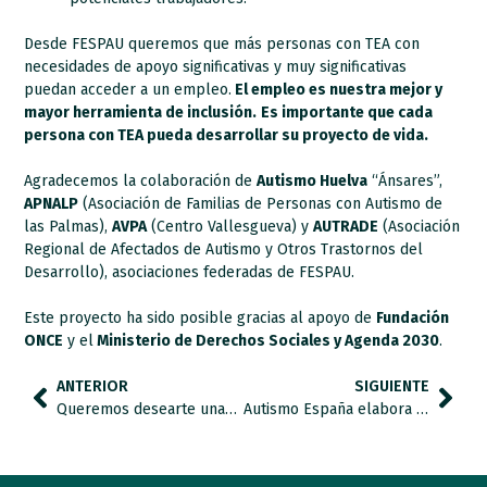
Desde FESPAU queremos que más personas con TEA con
necesidades de apoyo significativas y muy significativas
puedan acceder a un empleo.
El empleo es nuestra mejor y
mayor herramienta de inclusión.
Es importante que cada
persona con TEA pueda desarrollar su proyecto de vida.
Agradecemos la colaboración de
Autismo Huelva
“Ánsares”,
APNALP
(Asociación de Familias de Personas con Autismo de
las Palmas),
AVPA
(Centro Vallesgueva) y
AUTRADE
(Asociación
Regional de Afectados de Autismo y Otros Trastornos del
Desarrollo), asociaciones federadas de FESPAU.
Este proyecto ha sido posible gracias al apoyo de
Fundación
ONCE
y el
Ministerio de Derechos Sociales y Agenda 2030
.
ANTERIOR
SIGUIENTE
Queremos desearte unas felices fiestas: Por un año lleno de buenos valores.
Autismo España elabora un informe que recoge qué es, cómo funciona y las implicaciones de la Ley que establece el Ingreso Mínimo Vital