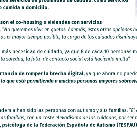
os servicios de proximidad de calidad, como servicios
 o comida a domicilio.
 son el co-housing o viviendas con servicios
. “
No queremos vivir en guetos. Además, estas otras opciones har
as el mayor tiempo posible, la carga de los cuidados disminuy
 más necesidad de cuidado, ya que 8 de cada 10 personas m
a soledad, la falta de contacto social está haciendo mella
”.
tancia de romper la brecha digital,
ya que ahora no pueden
s lo que está permitiendo a muchas personas mayores sobrevi
ndemia han sido las personas con autismo y sus familias. “
El
as familias, con un coste elevadísimo de los cuidados, por ser 
 psicóloga de la Federación Española de Autismo (FESPAU)