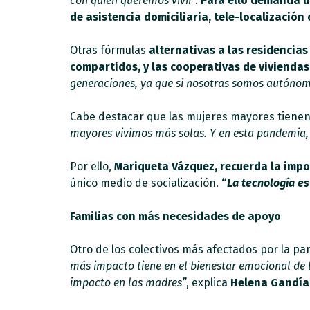
con quién queremos vivir
”.
Para ello demanda un
de asistencia domiciliaria, tele-localización
Otras fórmulas
alternativas a las residencias
compartidos, y las cooperativas de viviendas
generaciones, ya que si nosotras somos autónom
Cabe destacar que las mujeres mayores tienen
mayores vivimos más solas. Y en esta pandemia, l
Por ello,
Mariqueta Vázquez, recuerda la impor
único medio de socialización.
“
La tecnología e
Familias con más necesidades de apoyo
Otro de los colectivos más afectados por la pa
más impacto tiene en el bienestar emocional de l
impacto en las madres”
, explica
Helena Gandía,