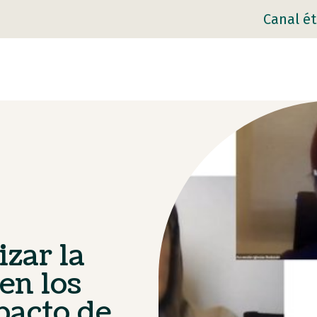
Canal ét
zar la
en los
pacto de