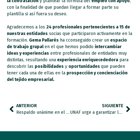
la contratación
y plantear la fórmula del
empleo con apoyo
,
con la finalidad de que puedan llegar a formar parte su
plantilla si así fuera su deseo.
Agradecemos a los
24 profesionales pertenecientes a 15 de
nuestras entidades
socias que participaron activamente en la
formación.
Gema Pallarés
ha cconseguido crear un
espacio
de trabajo grupal
en el que hemos podido
intercambiar
ideas y experiencias
entre profesionales de entidades muy
distintas, resultando una
experiencia enriquecededora
para
descubrir las
posibilidades
y
oportunidades
que pueden
tener cada una de ellas en la
prospección y concienciación
del tejido empresarial.
ANTERIOR
SIGUIENTE
Respaldo unánime en el Congreso a la ilegalización de las esterilizaciones forzadas de personas con discapacidad
UNAF urge a garantizar la corresponsabilidad en los cuidados ante el impacto de la pandemia