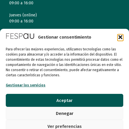
09:00 a 16:00
Jueves (online)
09:00 a 16:00
Viernes (online)
Gestionar consentimiento
09:00 a 14:00
Para ofrecer las mejores experiencias, utilizamos tecnologías como las
cookies para almacenar y/o acceder a la información del dispositivo. El
consentimiento de estas tecnologías nos permitirá procesar datos como el
Quiénes somos
comportamiento de navegación o las identificaciones únicas en este sitio.
No consentir o retirar el consentimiento, puede afectar negativamente a
Entidades
ciertas características y funciones.
Gestionar los servicios
Autismo
Aceptar
Recursos
Denegar
Transparencia
Ver preferencias
Qué hacemos