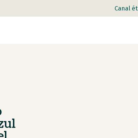
Canal ét
b
zul
el