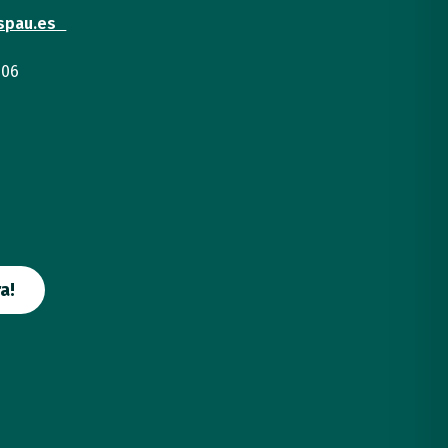
spau.es
 06
a!