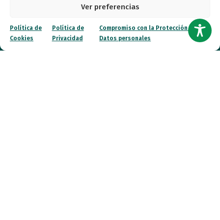
Ver preferencias
Recursos
Política de
Política de
Compromiso con la Protección de
Transparencia
Cookies
Privacidad
Datos personales
Qué hacemos
Noticias
Canal ético
Contacto
¡Colabora!
© 2026 FESPAU. Todos los derechos reservados.