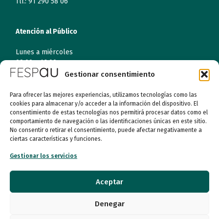
Tlf.: 91 290 58 06
Atención al Público
Lunes a miércoles
09:00 a 16:00
Gestionar consentimiento
Jueves (online)
09:00 a 16:00
Para ofrecer las mejores experiencias, utilizamos tecnologías como las
cookies para almacenar y/o acceder a la información del dispositivo. El
consentimiento de estas tecnologías nos permitirá procesar datos como el
Viernes (online)
comportamiento de navegación o las identificaciones únicas en este sitio.
09:00 a 14:00
No consentir o retirar el consentimiento, puede afectar negativamente a
ciertas características y funciones.
Gestionar los servicios
Quiénes somos
Aceptar
Entidades
Denegar
Autismo