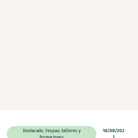
Destacado
,
Fespau
,
talleres y
16/08/202
formaciones
2