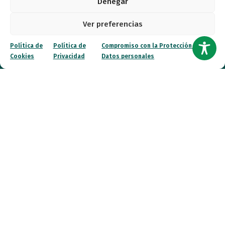
Denegar
Transparencia
Ver preferencias
Qué hacemos
Política de
Política de
Compromiso con la Protección de
Noticias
Cookies
Privacidad
Datos personales
Canal ético
Contacto
¡Colabora!
© 2026 FESPAU. Todos los derechos reservados.
Política de Privacidad
Política de Cookies