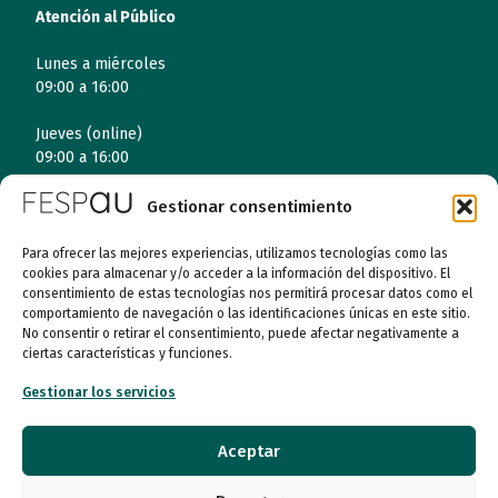
Atención al Público
Lunes a miércoles
09:00 a 16:00
Jueves (online)
09:00 a 16:00
Viernes (online)
Gestionar consentimiento
09:00 a 14:00
Para ofrecer las mejores experiencias, utilizamos tecnologías como las
cookies para almacenar y/o acceder a la información del dispositivo. El
consentimiento de estas tecnologías nos permitirá procesar datos como el
Quiénes somos
comportamiento de navegación o las identificaciones únicas en este sitio.
No consentir o retirar el consentimiento, puede afectar negativamente a
ciertas características y funciones.
Entidades
Gestionar los servicios
Autismo
Aceptar
Recursos