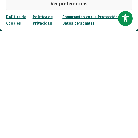
Ver preferencias
Política de
Política de
Compromiso con la Protección de
Cookies
Privacidad
Datos personales
Entidad de utilidad pública
Calle Garibay, 7. 3ª Planta Derecha 28007 Madrid
autismo@fespau.es
Tlf.: 91 290 58 06
Atención al Público