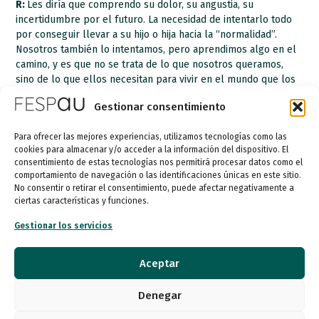
R:
Les diría que comprendo su dolor, su angustia, su
incertidumbre por el futuro. La necesidad de intentarlo todo
por conseguir llevar a su hijo o hija hacia la “normalidad”.
Nosotros también lo intentamos, pero aprendimos algo en el
camino, y es que no se trata de lo que nosotros queramos,
sino de lo que ellos necesitan para vivir en el mundo que los
“normales” hemos construido. La clave es observar qué es lo
Gestionar consentimiento
que tu hijo te pide, comprender su forma de aprender.
Acompañarle a su ritmo y según sus intereses. Igual como
Para ofrecer las mejores experiencias, utilizamos tecnologías como las
haríamos con cualquiera de nuestros hijos.
cookies para almacenar y/o acceder a la información del dispositivo. El
consentimiento de estas tecnologías nos permitirá procesar datos como el
FUENTE ORIGINAL: El País
comportamiento de navegación o las identificaciones únicas en este sitio.
No consentir o retirar el consentimiento, puede afectar negativamente a
https://elpais.com/mamas-papas/2021-09-08/gemma-
ciertas características y funciones.
vilanova-la-idea-del-hijo-que-habiamos-imaginado-se-
Gestionar los servicios
fue-desvaneciendo.html
ANTERIOR
SIGUIENTE
Aceptar
Entra en vigor la gran reforma civil y procesal en materia de discapacidad
FESPAU lanza una formación sobre “Procesamiento sensorial y TEA”
Denegar