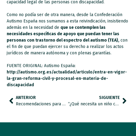
capacidad legal de las personas con discapacidad.
Como no podía ser de otra manera, desde la Confederación
Autismo España nos sumamos a esta reivindicación, insistiendo
además en la necesidad de
que se contemplen las
necesidades específicas de apoyo que puedan tener las
personas con trastorno del espectro del autismo (TEA),
con
el fin de que puedan ejercer su derecho a realizar los actos
jurídicos de manera autónoma y con plenas garantías.
FUENTE ORIGINAL: Autismo España:
http://autismo.org.es/actualidad/articulo/entra-en-vigor-
la-gran-reforma-civil-y-procesal-en-materia-de-
discapacidad
ANTERIOR
SIGUIENTE
Recomendaciones para promover el uso adecuado de pictogramas para la accesibilidad universal
“¿Qué necesita un niño con autismo para poder ser feliz? Necesita comprensión, empatía, sensibilidad y respeto hacia su forma de ser y de hacer, que confiemos en sus posibilidades.. como cualquiera de nosotros.”