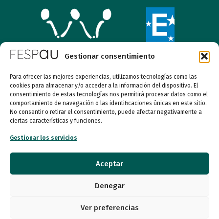
Gestionar consentimiento
Entidad de utilidad pública
Para ofrecer las mejores experiencias, utilizamos tecnologías como las
cookies para almacenar y/o acceder a la información del dispositivo. El
consentimiento de estas tecnologías nos permitirá procesar datos como el
comportamiento de navegación o las identificaciones únicas en este sitio.
No consentir o retirar el consentimiento, puede afectar negativamente a
Calle Garibay, 7. 3ª Planta Derecha 28007 Madrid
ciertas características y funciones.
autismo@fespau.es
Gestionar los servicios
Tlf.: 91 290 58 06
Aceptar
Atención al Público
Denegar
Lunes a miércoles
Ver preferencias
09:00 a 16:00