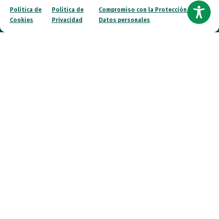
Política de
Política de
Compromiso con la Protección de
Jueves (online)
Cookies
Privacidad
Datos personales
09:00 a 16:00
Viernes (online)
09:00 a 14:00
Quiénes somos
Entidades
Autismo
Recursos
Transparencia
Qué hacemos