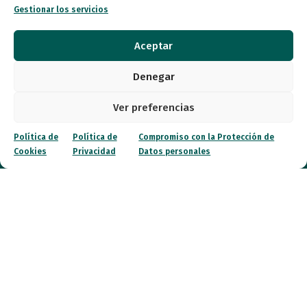
Recursos
Gestionar los servicios
Transparencia
Aceptar
Qué hacemos
Denegar
Noticias
Ver preferencias
Política de
Política de
Compromiso con la Protección de
Canal ético
Cookies
Privacidad
Datos personales
Contacto
¡Colabora!
© 2026 FESPAU. Todos los derechos reservados.