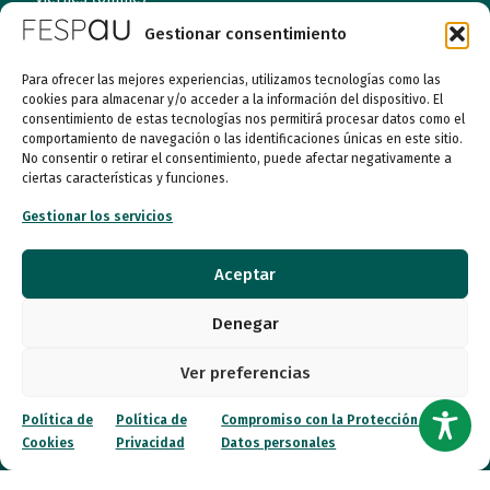
09:00 a 14:00
Gestionar consentimiento
Para ofrecer las mejores experiencias, utilizamos tecnologías como las
cookies para almacenar y/o acceder a la información del dispositivo. El
Quiénes somos
consentimiento de estas tecnologías nos permitirá procesar datos como el
comportamiento de navegación o las identificaciones únicas en este sitio.
Entidades
No consentir o retirar el consentimiento, puede afectar negativamente a
ciertas características y funciones.
Autismo
Gestionar los servicios
Recursos
Aceptar
Transparencia
Denegar
Qué hacemos
Ver preferencias
Noticias
Política de
Política de
Compromiso con la Protección de
Cookies
Privacidad
Datos personales
Canal ético