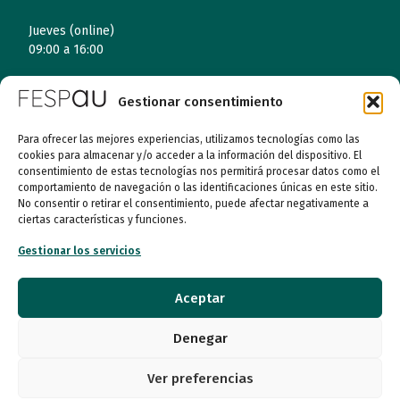
Jueves (online)
09:00 a 16:00
Viernes (online)
Gestionar consentimiento
09:00 a 14:00
Para ofrecer las mejores experiencias, utilizamos tecnologías como las
cookies para almacenar y/o acceder a la información del dispositivo. El
Quiénes somos
consentimiento de estas tecnologías nos permitirá procesar datos como el
comportamiento de navegación o las identificaciones únicas en este sitio.
No consentir o retirar el consentimiento, puede afectar negativamente a
Entidades
ciertas características y funciones.
Gestionar los servicios
Autismo
Recursos
Aceptar
Transparencia
Denegar
Qué hacemos
Ver preferencias