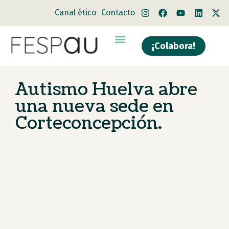
Canal ético
Contacto
¡Colabora!
Quiénes somos
Qué hacemos
Autismo Huelva abre
una nueva sede en
Corteconcepción.