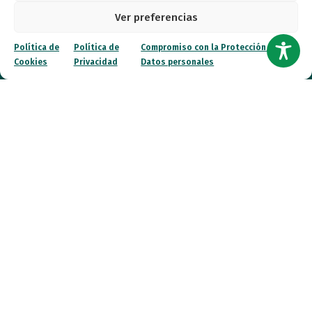
Ver preferencias
Canal ético
Política de
Política de
Compromiso con la Protección de
Cookies
Privacidad
Datos personales
Contacto
¡Colabora!
© 2026 FESPAU. Todos los derechos reservados.
Política de Privacidad
Política de Cookies
Compromiso con la Protección de Datos personales