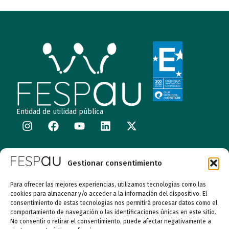
Entidad de utilidad pública
Calle Garibay, 7. 3ª Planta Derecha 28007 Madrid
Gestionar consentimiento
autismo@fespau.es
Para ofrecer las mejores experiencias, utilizamos tecnologías como las
cookies para almacenar y/o acceder a la información del dispositivo. El
Tlf.: 91 290 58 06
consentimiento de estas tecnologías nos permitirá procesar datos como el
comportamiento de navegación o las identificaciones únicas en este sitio.
No consentir o retirar el consentimiento, puede afectar negativamente a
Atención al Público