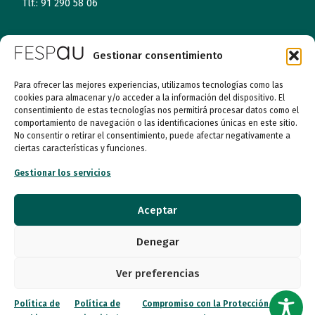
Tlf.: 91 290 58 06
Atención al Público
Gestionar consentimiento
Lunes a miércoles
Para ofrecer las mejores experiencias, utilizamos tecnologías como las
09:00 a 16:00
cookies para almacenar y/o acceder a la información del dispositivo. El
consentimiento de estas tecnologías nos permitirá procesar datos como el
Jueves (online)
comportamiento de navegación o las identificaciones únicas en este sitio.
09:00 a 16:00
No consentir o retirar el consentimiento, puede afectar negativamente a
ciertas características y funciones.
Viernes (online)
Gestionar los servicios
09:00 a 14:00
Aceptar
Quiénes somos
Denegar
Entidades
Ver preferencias
Autismo
Política de
Política de
Compromiso con la Protección de