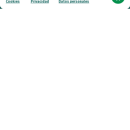
Cookies
Privacidad
Datos personales
Recursos
Transparencia
Qué hacemos
Noticias
Canal ético
Contacto
¡Colabora!
© 2026 FESPAU. Todos los derechos reservados.