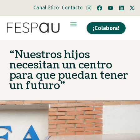
Canal ético
Contacto
¡Colabora!
Quiénes somos
Qué hacemos
“Nuestros hijos
necesitan un centro
para que puedan tener
un futuro”