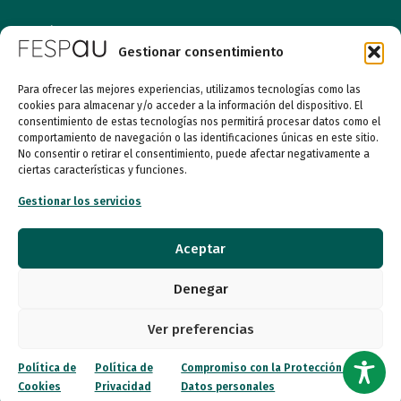
Quiénes somos
Gestionar consentimiento
Entidades
Para ofrecer las mejores experiencias, utilizamos tecnologías como las
cookies para almacenar y/o acceder a la información del dispositivo. El
Autismo
consentimiento de estas tecnologías nos permitirá procesar datos como el
comportamiento de navegación o las identificaciones únicas en este sitio.
No consentir o retirar el consentimiento, puede afectar negativamente a
Recursos
ciertas características y funciones.
Transparencia
Gestionar los servicios
Qué hacemos
Aceptar
Noticias
Denegar
Ver preferencias
Canal ético
Política de
Política de
Compromiso con la Protección de
Contacto
Cookies
Privacidad
Datos personales