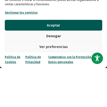
No consentir o retirar el consentimiento, puede afectar negativamente a
Autismo
ciertas características y funciones.
Gestionar los servicios
Recursos
Transparencia
Aceptar
Qué hacemos
Denegar
Noticias
Ver preferencias
Política de
Política de
Compromiso con la Protección de
Canal ético
Cookies
Privacidad
Datos personales
Contacto
¡Colabora!