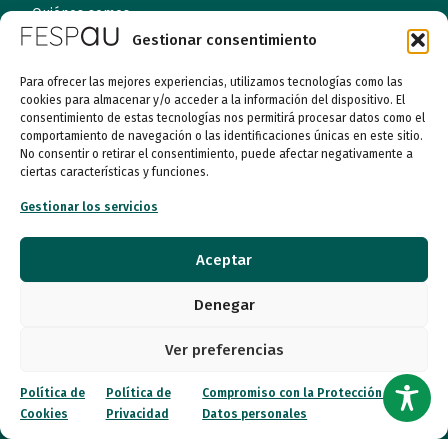
Quiénes somos
Gestionar consentimiento
Entidades
Para ofrecer las mejores experiencias, utilizamos tecnologías como las
cookies para almacenar y/o acceder a la información del dispositivo. El
Autismo
consentimiento de estas tecnologías nos permitirá procesar datos como el
comportamiento de navegación o las identificaciones únicas en este sitio.
Recursos
No consentir o retirar el consentimiento, puede afectar negativamente a
ciertas características y funciones.
Transparencia
Gestionar los servicios
Qué hacemos
Aceptar
Noticias
Denegar
Ver preferencias
Canal ético
Política de
Política de
Compromiso con la Protección de
Contacto
Cookies
Privacidad
Datos personales