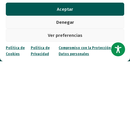
Noticias
Aceptar
Denegar
Canal ético
Ver preferencias
Contacto
Política de
Política de
Compromiso con la Protección de
¡Colabora!
Cookies
Privacidad
Datos personales
© 2026 FESPAU. Todos los derechos reservados.
Política de Privacidad
Política de Cookies
Compromiso con la Protección de Datos personales