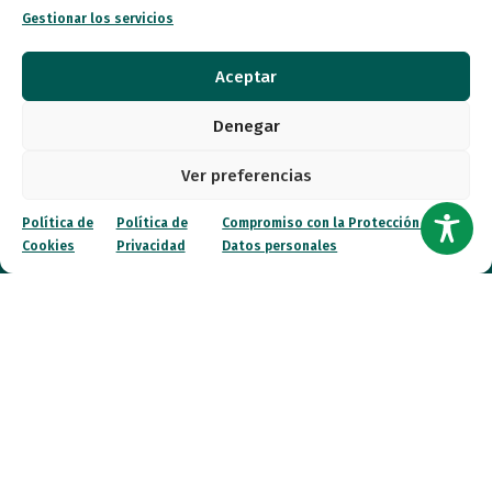
Gestionar los servicios
Quiénes somos
Aceptar
Entidades
Denegar
Autismo
Ver preferencias
Recursos
Política de
Política de
Compromiso con la Protección de
Cookies
Privacidad
Datos personales
Transparencia
Qué hacemos
Noticias
Canal ético
Contacto