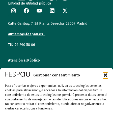
Entidad de utilidad pública
Calle Garibay, 7. 3ª Planta Derecha 28007 Madrid
autismo@fespau.es
Tlf.: 91 290 58 06
Atención al Público
Lunes a miércoles
Gestionar consentimiento
09:00 a 16:00
Para ofrecer las mejores experiencias, utilizamos tecnologías como las
Jueves (online)
cookies para almacenar y/o acceder a la información del dispositivo. El
09:00 a 16:00
consentimiento de estas tecnologías nos permitirá procesar datos como el
comportamiento de navegación o las identificaciones únicas en este sitio.
Viernes (online)
No consentir o retirar el consentimiento, puede afectar negativamente a
09:00 a 14:00
ciertas características y funciones.