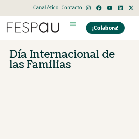
Canal ético
Contacto
¡Colabora!
Quiénes somos
Qué hacemos
Día Internacional de
las Familias