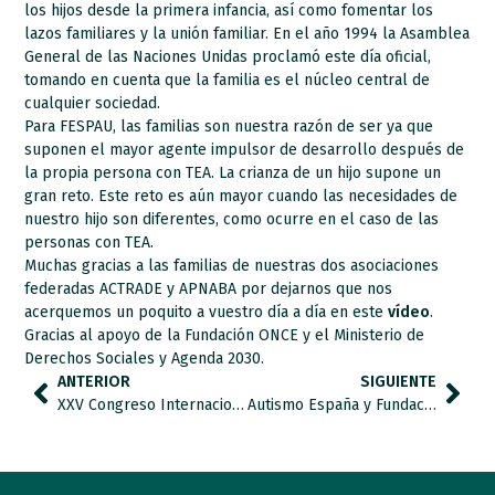
los hijos desde la primera infancia, así como fomentar los
lazos familiares y la unión familiar. En el año 1994 la Asamblea
General de las Naciones Unidas proclamó este día oficial,
tomando en cuenta que la familia es el núcleo central de
cualquier sociedad.
Para FESPAU, las familias son nuestra razón de ser ya que
suponen el mayor agente impulsor de desarrollo después de
la propia persona con TEA. La crianza de un hijo supone un
gran reto. Este reto es aún mayor cuando las necesidades de
nuestro hijo son diferentes, como ocurre en el caso de las
personas con TEA.
Muchas gracias a las familias de nuestras dos asociaciones
federadas
ACTRADE
y
APNABA
por dejarnos que nos
acerquemos un poquito a vuestro día a día en este
vídeo
.
Gracias al apoyo de la Fundación ONCE y el Ministerio de
Derechos Sociales y Agenda 2030.
ANTERIOR
SIGUIENTE
XXV Congreso Internacional de actualización en Trastornos del Neurodesarrollo
Autismo España y Fundación Gmp organizan una formación integral para la comunidad educativa.