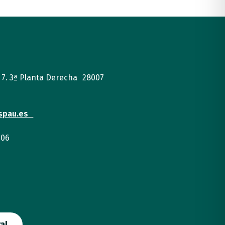
, 7. 3ª Planta Derecha 28007
spau.es
 06
a!