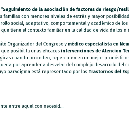
a
“Seguimiento de la asociación de factores de riesgo/resili
as familias con menores niveles de estrés y mayor posibilid
rollo social, adaptativo, comportamental y académico de los 
 que tiene el contexto familiar en la calidad de vida de los 
mité Organizador del Congreso y
médico especialista en Neu
o que posibilita unas eficaces
intervenciones de Atencion T
lógicas cuando proceden, repercuten en un mejor pronóstico
 queda por aprender a desvelar del complejo desarrollo del c
cuyo paradigma está representado por los
Trastornos del Es
El alumnado con autismo es el más prevalente entre aquel con necesidades específicas de apoyo educativo asociado a discapacidad