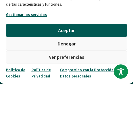
Autismo
ciertas características y funciones.
Gestionar los servicios
Recursos
Transparencia
Aceptar
Qué hacemos
Denegar
Noticias
Ver preferencias
Política de
Política de
Compromiso con la Protección de
Canal ético
Cookies
Privacidad
Datos personales
Contacto
¡Colabora!