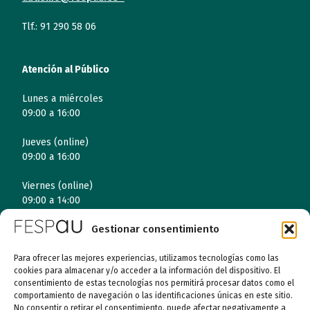
Tlf.: 91 290 58 06
Atención al Público
Lunes a miércoles
09:00 a 16:00
Jueves (online)
09:00 a 16:00
Viernes (online)
09:00 a 14:00
Gestionar consentimiento
Quiénes somos
Para ofrecer las mejores experiencias, utilizamos tecnologías como las
cookies para almacenar y/o acceder a la información del dispositivo. El
Entidades
consentimiento de estas tecnologías nos permitirá procesar datos como el
comportamiento de navegación o las identificaciones únicas en este sitio.
No consentir o retirar el consentimiento, puede afectar negativamente a