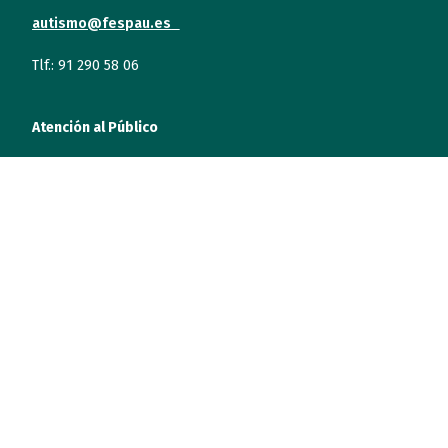
autismo@fespau.es
Tlf.: 91 290 58 06
Atención al Público
Lunes a miércoles
09:00 a 16:00
Jueves (online)
09:00 a 16:00
Viernes (online)
09:00 a 14:00
Quiénes somos
Entidades