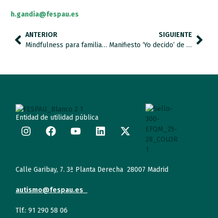
h.gandia@fespau.es
ANTERIOR
SIGUIENTE
Mindfulness para familias de personas con TEA: Apoyando a los apoyos.
Manifiesto ‘Yo decido’ de la Fundación CERMI Mujeres por el Día Internacional de la Mujer
Entidad de utilidad pública
Calle Garibay, 7. 3ª Planta Derecha 28007 Madrid
autismo@fespau.es
Tlf.: 91 290 58 06