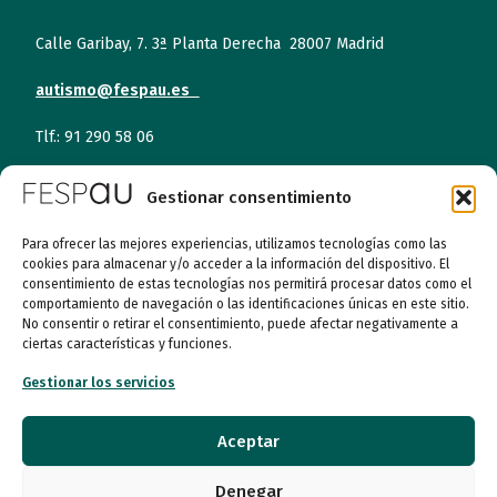
Calle Garibay, 7. 3ª Planta Derecha 28007 Madrid
autismo@fespau.es
Tlf.: 91 290 58 06
Gestionar consentimiento
Atención al Público
Para ofrecer las mejores experiencias, utilizamos tecnologías como las
Lunes a miércoles
cookies para almacenar y/o acceder a la información del dispositivo. El
09:00 a 16:00
consentimiento de estas tecnologías nos permitirá procesar datos como el
comportamiento de navegación o las identificaciones únicas en este sitio.
Jueves (online)
No consentir o retirar el consentimiento, puede afectar negativamente a
09:00 a 16:00
ciertas características y funciones.
Gestionar los servicios
Viernes (online)
09:00 a 14:00
Aceptar
Denegar