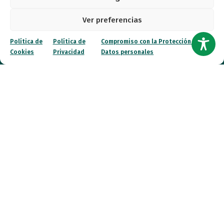
Quiénes somos
Ver preferencias
Entidades
Política de
Política de
Compromiso con la Protección de
Autismo
Cookies
Privacidad
Datos personales
Recursos
Transparencia
Qué hacemos
Noticias
Canal ético
Contacto
¡Colabora!