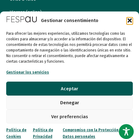
Viernes (online)
09:00 a 14:00
Gestionar consentimiento
Para ofrecer las mejores experiencias, utilizamos tecnologías como las
cookies para almacenar y/o acceder a la información del dispositivo. El
Quiénes somos
consentimiento de estas tecnologías nos permitirá procesar datos como el
comportamiento de navegación o las identificaciones únicas en este sitio.
Entidades
No consentir o retirar el consentimiento, puede afectar negativamente a
ciertas características y funciones.
Autismo
Gestionar los servicios
Recursos
Aceptar
Transparencia
Denegar
Qué hacemos
Ver preferencias
Noticias
Política de
Política de
Compromiso con la Protección de
Cookies
Privacidad
Datos personales