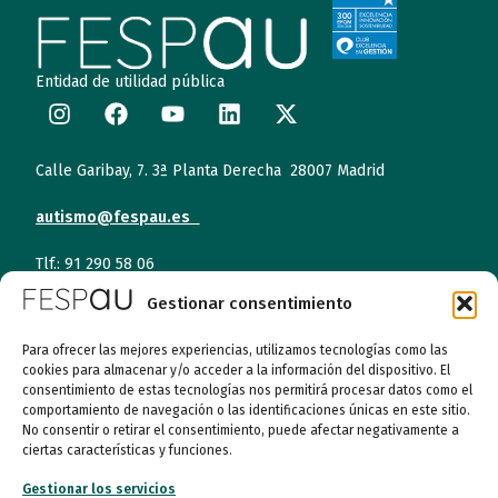
Entidad de utilidad pública
Calle Garibay, 7. 3ª Planta Derecha 28007 Madrid
autismo@fespau.es
Tlf.: 91 290 58 06
Gestionar consentimiento
Atención al Público
Para ofrecer las mejores experiencias, utilizamos tecnologías como las
cookies para almacenar y/o acceder a la información del dispositivo. El
Lunes a miércoles
consentimiento de estas tecnologías nos permitirá procesar datos como el
09:00 a 16:00
comportamiento de navegación o las identificaciones únicas en este sitio.
No consentir o retirar el consentimiento, puede afectar negativamente a
Jueves (online)
ciertas características y funciones.
09:00 a 16:00
Gestionar los servicios