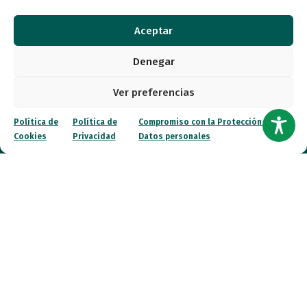
Viernes (online)
09:00 a 14:00
Aceptar
Denegar
Quiénes somos
Ver preferencias
Entidades
Política de
Política de
Compromiso con la Protección de
Cookies
Privacidad
Datos personales
Autismo
Recursos
Transparencia
Qué hacemos
Noticias