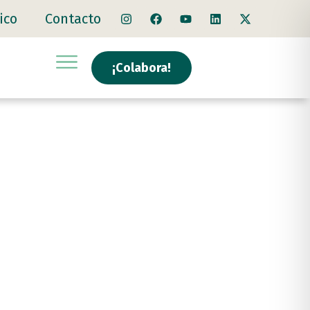
ico
Contacto
¡Colabora!
 de
)