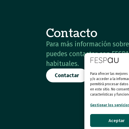
Contacto
Para más información sobre 
puedes contactar con FESPA
habituales.
Para ofrecer las mejores
Contactar
y/o acceder a la informa
permitirá procesar datos
en este sitio. No consent
características y funcion
Gestionar los servicio
Aceptar