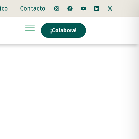
ico
Contacto
¡Colabora!
 de
)