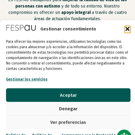
personas con autismo
y de todo su entorno. Nuestro
compromiso es ofrecer un
apoyo integral
a través de cuatro
áreas de actuación fundamentales.
Gestionar consentimiento
Para ofrecer las mejores experiencias, utilizamos tecnologías como las
Apoyo a las personas con autismo
cookies para almacenar y/o acceder a la información del dispositivo. El
consentimiento de estas tecnologías nos permitirá procesar datos como el
comportamiento de navegación o las identificaciones únicas en este sitio.
Apoyo a los apoyos
No consentir o retirar el consentimiento, puede afectar negativamente a
ciertas características y funciones.
Gestionar los servicios
Apoyo a entidades
Aceptar
Investigación y transferencia del conocimiento
Denegar
Apoyo a las personas con
autismo
Ver preferencias
Programas orientados a empoderar a las
personas con