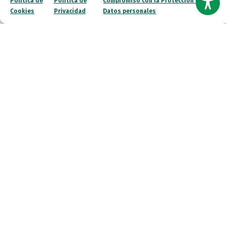
Política de
Política de
Compromiso con la Protección de
autismo
, promover su bienestar y facilitar su participación
Cookies
Privacidad
Datos personales
activa. Diseñamos programas para quienes necesitan
apoyos intensos.
Quiero saber más