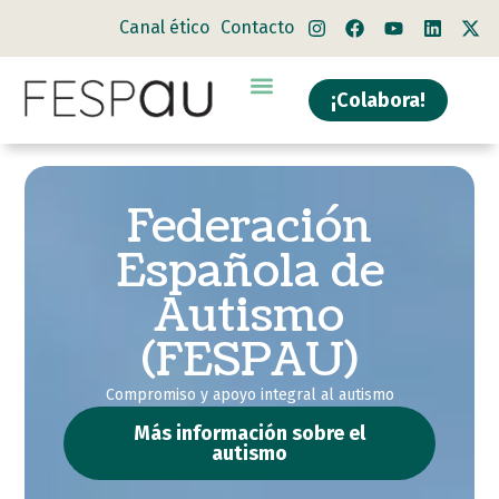
Canal ético
Contacto
¡Colabora!
Federación
Española de
Autismo
(FESPAU)
Compromiso y apoyo integral al autismo
Más información sobre el
autismo