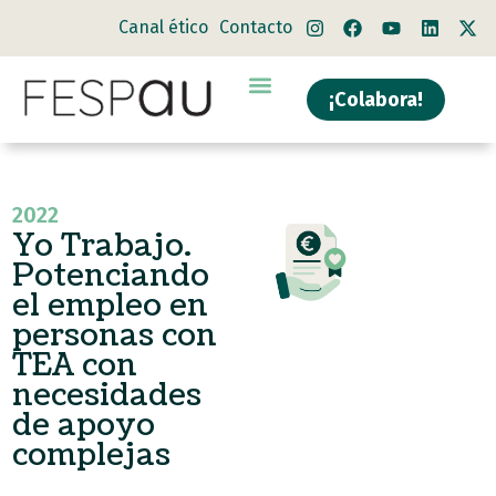
Canal ético
Contacto
¡Colabora!
Quiénes somos
Qué hacemos
2022
Yo Trabajo.
Potenciando
el empleo en
personas con
TEA con
necesidades
de apoyo
complejas