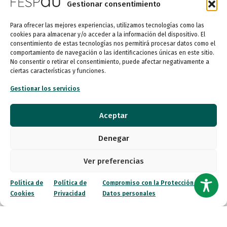
Gestionar consentimiento
Canal ético
Para ofrecer las mejores experiencias, utilizamos tecnologías como las
Contacto
cookies para almacenar y/o acceder a la información del dispositivo. El
consentimiento de estas tecnologías nos permitirá procesar datos como el
¡Colabora!
comportamiento de navegación o las identificaciones únicas en este sitio.
No consentir o retirar el consentimiento, puede afectar negativamente a
ciertas características y funciones.
Gestionar los servicios
© 2026 FESPAU. Todos los derechos reservados.
Aceptar
Política de Privacidad
Política de Cookies
Denegar
Compromiso con la Protección de Datos personales
Ver preferencias
Política de
Política de
Compromiso con la Protección de
Cookies
Privacidad
Datos personales