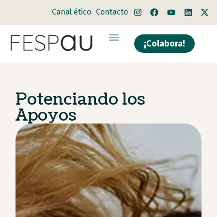
Canal ético
Contacto
¡Colabora!
Quiénes somos
Qué hacemos
Potenciando los
Apoyos