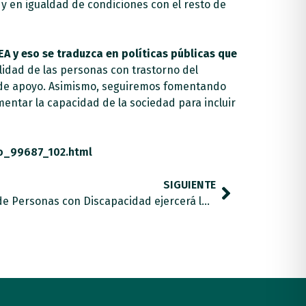
 y en igualdad de condiciones con el resto de
EA y eso se traduzca en políticas públicas que
idad de las personas con trastorno del
s de apoyo. Asimismo, seguiremos fomentando
mentar la capacidad de la sociedad para incluir
to_99687_102.html
SIGUIENTE
El Comité de Representantes de Personas con Discapacidad ejercerá la acción popular en el crimen del joven con síndrome de Asperger