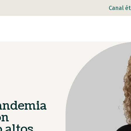
Canal ét
pandemia
on
 altos