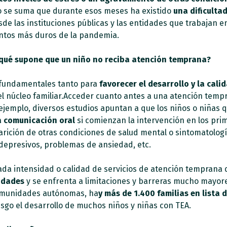
to se suma que durante esos meses ha existido
una dificultad
e las instituciones públicas y las entidades que trabajan en
ntos más duros de la pandemia.
¿qué supone que un niño no reciba atención temprana?
 fundamentales tanto para
favorecer el desarrollo y la cali
el núcleo familiar.Acceder cuanto antes a una atención tem
ejemplo, diversos estudios apuntan a que los niños o niñas 
a comunicación oral
si comienzan la intervención en los pri
rición de otras condiciones de salud mental o sintomatologí
 depresivos, problemas de ansiedad, etc.
uada intensidad o calidad de servicios de atención temprana
cidades
y se enfrenta a limitaciones y barreras mucho mayore
comunidades autónomas, ha
y más de 1.400 familias en lista 
sgo el desarrollo de muchos niños y niñas con TEA.