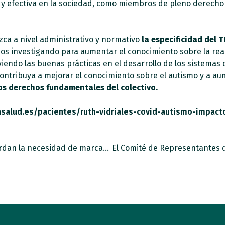
a y efectiva en la sociedad, como miembros de pleno derecho
ca a nivel administrativo y normativo
la especificidad del T
 investigando para aumentar el conocimiento sobre la real
iendo las buenas prácticas en el desarrollo de los sistema
 contribuya a mejorar el conocimiento sobre el autismo y a au
os derechos fundamentales del colectivo.
salud.es/pacientes/ruth-vidriales-covid-autismo-impac
El Tercer Sector, empresas y Gobierno abordan la necesidad de marcar la casilla Empresa Solidaria del Impuesto de Sociedades para atajar la desigualdad social tras la COVID-19