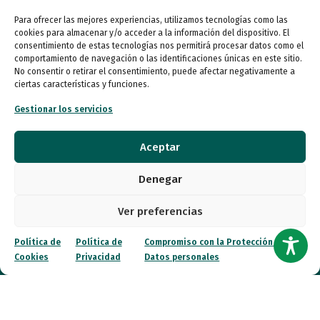
Para ofrecer las mejores experiencias, utilizamos tecnologías como las
Autismo
cookies para almacenar y/o acceder a la información del dispositivo. El
consentimiento de estas tecnologías nos permitirá procesar datos como el
comportamiento de navegación o las identificaciones únicas en este sitio.
Recursos
No consentir o retirar el consentimiento, puede afectar negativamente a
ciertas características y funciones.
Transparencia
Gestionar los servicios
Qué hacemos
Aceptar
Noticias
Denegar
Canal ético
Ver preferencias
Contacto
Política de
Política de
Compromiso con la Protección de
Cookies
Privacidad
Datos personales
¡Colabora!