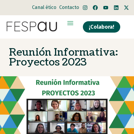
Canal ético
Contacto
¡Colabora!
Quiénes somos
Qué hacemos
Reunión Informativa:
Proyectos 2023