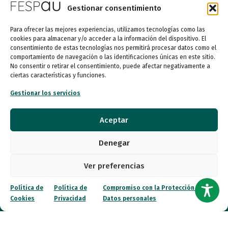
Autismo
Gestionar consentimiento
Recursos
Para ofrecer las mejores experiencias, utilizamos tecnologías como las
cookies para almacenar y/o acceder a la información del dispositivo. El
consentimiento de estas tecnologías nos permitirá procesar datos como el
Transparencia
comportamiento de navegación o las identificaciones únicas en este sitio.
No consentir o retirar el consentimiento, puede afectar negativamente a
Qué hacemos
ciertas características y funciones.
Gestionar los servicios
Noticias
Aceptar
Canal ético
Denegar
Contacto
Ver preferencias
¡Colabora!
Política de
Política de
Compromiso con la Protección de
Cookies
Privacidad
Datos personales