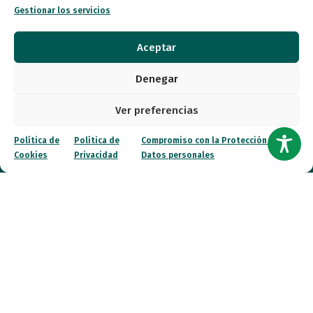
Entidades
Gestionar los servicios
Autismo
Aceptar
Recursos
Denegar
Transparencia
Ver preferencias
Qué hacemos
Política de
Política de
Compromiso con la Protección de
Cookies
Privacidad
Datos personales
Noticias
Canal ético
Contacto
¡Colabora!