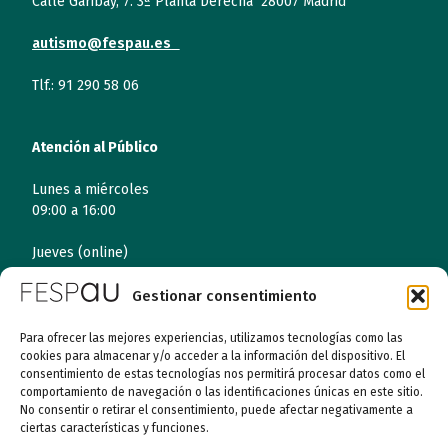
Calle Garibay, 7. 3ª Planta Derecha 28007 Madrid
autismo@fespau.es
Tlf.: 91 290 58 06
Atención al Público
Lunes a miércoles
09:00 a 16:00
Jueves (online)
09:00 a 16:00
Gestionar consentimiento
Viernes (online)
09:00 a 14:00
Para ofrecer las mejores experiencias, utilizamos tecnologías como las
cookies para almacenar y/o acceder a la información del dispositivo. El
consentimiento de estas tecnologías nos permitirá procesar datos como el
comportamiento de navegación o las identificaciones únicas en este sitio.
Quiénes somos
No consentir o retirar el consentimiento, puede afectar negativamente a
ciertas características y funciones.