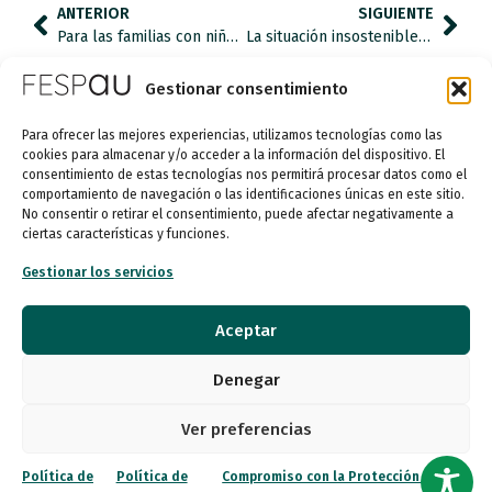
ANTERIOR
SIGUIENTE
Para las familias con niños con TEA el confinamiento ha supuesto un esfuerzo extra
La situación insostenible de la educación especial
Gestionar consentimiento
Para ofrecer las mejores experiencias, utilizamos tecnologías como las
cookies para almacenar y/o acceder a la información del dispositivo. El
consentimiento de estas tecnologías nos permitirá procesar datos como el
comportamiento de navegación o las identificaciones únicas en este sitio.
No consentir o retirar el consentimiento, puede afectar negativamente a
ciertas características y funciones.
Gestionar los servicios
Entidad de utilidad pública
Aceptar
Denegar
Calle Garibay, 7. 3ª Planta Derecha 28007 Madrid
Ver preferencias
autismo@fespau.es
Política de
Política de
Compromiso con la Protección de